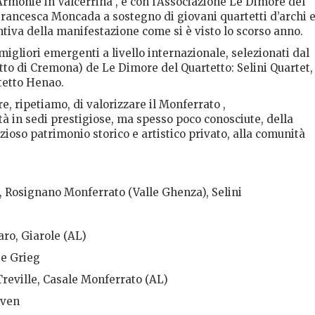
“Armonie in Valcerrina”, e con l’Associazione Le Dimore del
Francesca Moncada a sostegno di giovani quartetti d’archi 
ntiva della manifestazione come si è visto lo scorso anno.
i migliori emergenti a livello internazionale, selezionati dal
to di Cremona) de Le Dimore del Quartetto: Selini Quartet,
tetto Henao.
, ripetiamo, di valorizzare il Monferrato ,
ità in sedi prestigiose, ma spesso poco conosciute, della
zioso patrimonio storico e artistico privato, alla comunità
lie, Rosignano Monferrato (Valle Ghenza), Selini
aro, Giarole (AL)
 e Grieg
 Treville, Casale Monferrato (AL)
oven