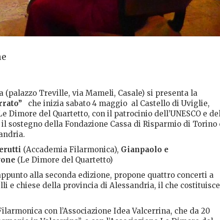
ne
a (palazzo Treville, via Mameli, Casale) si presenta la
rrato”
che inizia sabato 4 maggio al Castello di Uviglie,
Le Dimore del Quartetto, con il patrocinio dell’UNESCO e de
 il sostegno della Fondazione Cassa di Risparmio di Torino 
andria.
rutti
(Accademia Filarmonica),
Gianpaolo e
vone
(Le Dimore del Quartetto)
appunto alla seconda edizione, propone quattro concerti a
elli e chiese della provincia di Alessandria, il che costituisce
Filarmonica con l’Associazione Idea Valcerrina, che da 20