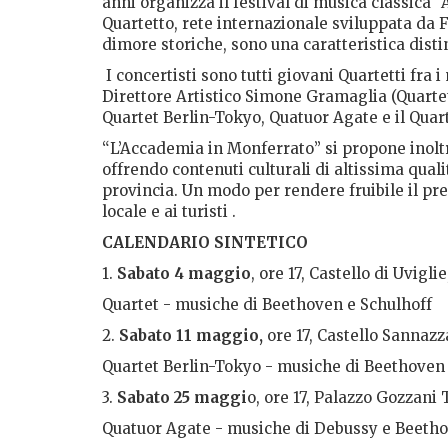
anni organizza il festival di musica classica 
Quartetto, rete internazionale sviluppata da 
dimore storiche, sono una caratteristica disti
I concertisti sono tutti giovani Quartetti fra 
Direttore Artistico Simone Gramaglia (Quartet
Quartet Berlin-Tokyo, Quatuor Agate e il Quar
“L’Accademia in Monferrato” si propone inoltre
offrendo contenuti culturali di altissima qual
provincia. Un modo per rendere fruibile il pre
locale e ai turisti .
CALENDARIO SINTETICO
1.
Sabato 4 maggio
, ore 17, Castello di Uvig
Quartet - musiche di Beethoven e Schulhoff
2.
Sabato 11 maggio,
ore 17, Castello Sannazz
Quartet Berlin-Tokyo - musiche di Beethoven
3.
Sabato 25 maggi
o, ore 17, Palazzo Gozzani
Quatuor Agate - musiche di Debussy e Beeth