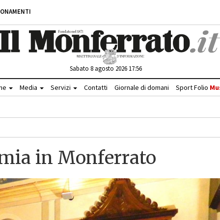
BONAMENTI
Sabato 8 agosto 2026 17:56
che
Media
Servizi
Contatti
Giornale di domani
Sport Folio
Mu
emia in Monferrato