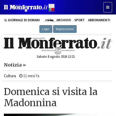
Toggl
naviga
IL GIORNALE DI DOMANI
ARCHIVIO
SPORT
ABBONAMENTI
Login
Registrazione
Sabato 8 agosto 2026 12:21
Notizia »
Cultura
11 mesi fa
Domenica si visita la
Madonnina