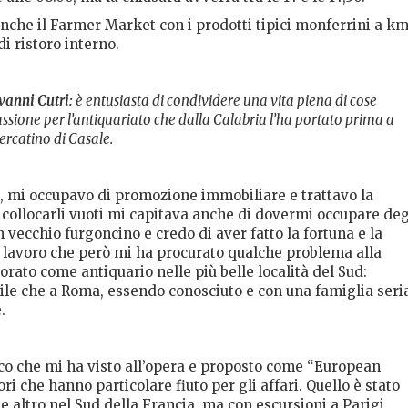
a anche il Farmer Market con i prodotti tipici monferrini a k
i ristoro interno.
vanni Cutri:
è entusiasta di condividere una vita piena di cose
assione per l’antiquariato che dalla Calabria l’ha portato prima a
ercatino di Casale.
, mi occupavo di promozione immobiliare e trattavo la
 collocarli vuoti mi capitava anche di dovermi occupare deg
ecchio furgoncino e credo di aver fatto la fortuna e la
. Un lavoro che però mi ha procurato qualche problema alla
orato come antiquario nelle più belle località del Sud:
ile che a Roma, essendo conosciuto e con una famiglia seri
.
co che mi ha visto all’opera e proposto come “European
ori che hanno particolare fiuto per gli affari. Quello è stato
che altro nel Sud della Francia, ma con escursioni a Parigi,