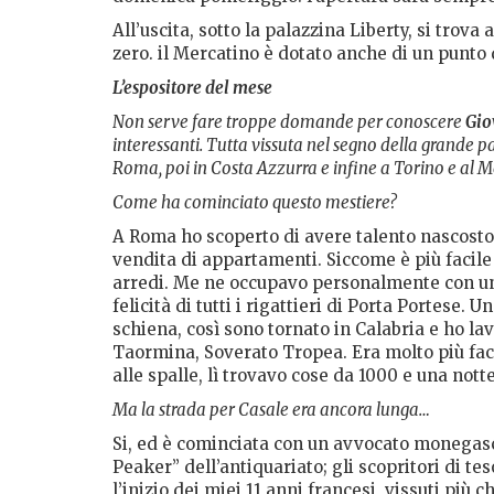
All’uscita, sotto la palazzina Liberty, si trov
zero. il Mercatino è dotato anche di un punto d
L’espositore del mese
Non serve fare troppe domande per conoscere
Gio
interessanti. Tutta vissuta nel segno della grande p
Roma, poi in Costa Azzurra e infine a Torino e al M
Come ha cominciato questo mestiere?
A Roma ho scoperto di avere talento nascosto
vendita di appartamenti. Siccome è più facile
arredi. Me ne occupavo personalmente con un v
felicità di tutti i rigattieri di Porta Portese
schiena, così sono tornato in Calabria e ho lav
Taormina, Soverato Tropea. Era molto più fac
alle spalle, lì trovavo cose da 1000 e una notte
Ma la strada per Casale era ancora lunga…
Si, ed è cominciata con un avvocato monegas
Peaker” dell’antiquariato; gli scopritori di tes
l’inizio dei miei 11 anni francesi, vissuti più 