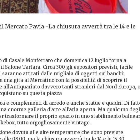
l Mercato Pavia -La chiusura avverrà tra le 14 e le
o di Casale Monferrato che domenica 12 luglio torna a
l Salone Tartara. Circa 300 gli espositori previsti, facile
 saranno attirati dalle migliaia di oggetti sui banchi:
n una gita al Mercatino con la possibilità di scoprire il
 all’Antiquariato davvero tanti stranieri dal Nord Europa, 
cquistano su questa piazza
oca e complementi di arredo e anche statue e quadri. Di fatt
una enorme galleria d’arte all’aria aperta. Ma qualcuno degl
er trasformare il proprio spazio in uno stabilimento balnear
jukebox, tutto orgogliosamente vintage.
ione dovuta alle alte temperature che sono previste
le 08.00, ma la chiusura avverrà tra le 14 e le 14,30.