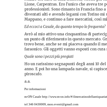
Lione, Carpentras. Ero l’unico che aveva tre p
professionisti. Sono rimasto in Francia fino a c
diventati alti e avendo legami con Torino mi s
Mappano, e continuo a fare mercatini, così m
Ed eccoci a Casale, da quanto tempo lo frequenta?
Avrò al mio attivo una cinquantina di parteci
un punto di riferimento in questo mercato. Gra
trovo bene, anche se mi piaceva quando il mer
faraonico. Gli oggetti vanno esposti con cura
Quale sono i pezzi più pregiati
Ho un rarissimo segnapunti degli anni 10 del ‘
anno. E poi ho una lampada navale, si capisce
piroscafo.
a.a.
Per informazioni
m-ON Casale
http://www.m-on.info/#/ilmercatinodellantiquaria
tel 346 0430009,
mon.eventi@gmail.com