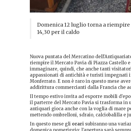
Domenica 12 luglio torna a riempire i
14,30 per il caldo
Nuova puntata del Mercatino dell'Antiquariat
riempire il Mercato Pavia di Piazza Castello e i
immaginare, quindi, che anche tanti visitatori
appassionati di antichità e turisti impegnati i
Monferrato. E non è raro in questo mese avere
addirittura commercianti dalla Francia che a
Il tempo estivo invita ad esporre mobili d’ep
il parterre del Mercato Pavia si trasforma in 
antiquari gioca anche con la voglia di mare p
mettendo ombrelloni, sdraio, calciobalilla e 
In questo mese gli
orari
subiranno una variaz
domenica pomeriggio: l’apertura sarà sempre al