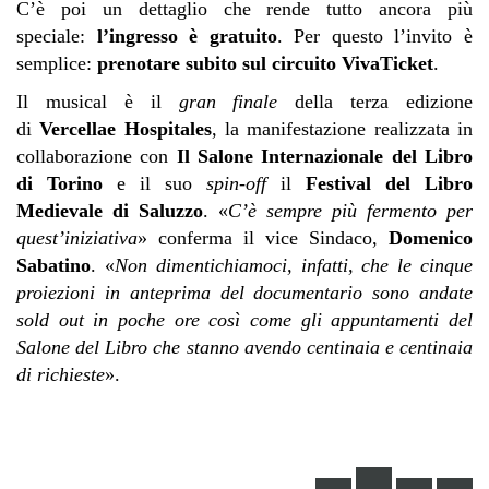
C’è poi un dettaglio che rende tutto ancora più
speciale:
l’ingresso è gratuito
. Per questo l’invito è
semplice:
prenotare subito sul circuito VivaTicket
.
Il musical è il
gran finale
della terza edizione
di
Vercellae Hospitales
, la manifestazione realizzata in
collaborazione con
Il Salone Internazionale del Libro
di Torino
e il suo
spin-off
il
Festival del Libro
Medievale di Saluzzo
. «
C’è sempre più fermento per
quest’iniziativa
» conferma il vice Sindaco,
Domenico
Sabatino
. «
Non dimentichiamoci, infatti, che le cinque
proiezioni in anteprima del documentario sono andate
sold out in poche ore così come gli appuntamenti del
Salone del Libro che stanno avendo centinaia e centinaia
di richieste
».