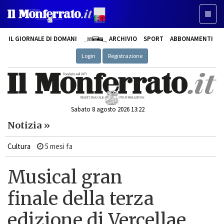
Toggl
naviga
IL GIORNALE DI DOMANI
ARCHIVIO
SPORT
ABBONAMENTI
Login
Registrazione
Sabato 8 agosto 2026 13:22
Notizia »
Cultura
5 mesi fa
Musical gran
finale della terza
edizione di Vercellae