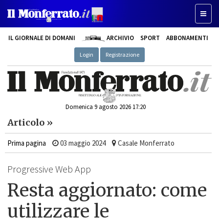
Toggle
IL GIORNALE DI DOMANI
ARCHIVIO
SPORT
ABBONAMENTI
Login
Registrazione
Domenica 9 agosto 2026 17:20
Articolo »
Prima pagina
03 maggio 2024
Casale Monferrato
Progressive Web App
Resta aggiornato: come
utilizzare le