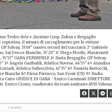
imo Trofeo Avis e 24esimo Coop. Zulian e Bergaglio
 copertina, il minuto di raccoglimento per le vittime
P Solvay, 33'49" (nuovo record del tracciato) 2° Gabriele
no, Sai Frecce Bianche, 35'20" 4° Diego Picollo, Maratoneti
i, 35'57" GARA FEMMINILE 1^ Ilaria Bergaglio, GP Solvay,
5" 3^ Angela Garibaldi, Atletica Novese, 44'55" 4^ Annalisa
orradi, Atletica Vallescrivia, 43'35" 6^ Daniela Bertocchi,
cce Bianche 8^ Elena Patrucco, San Front (CN) 9^ Nadia
tica Cairo GIUDICE DI GARA - Enrico Carminati DIRETTORE 
. Enrico Crosio, coadiuvato da team sanitario AVIS Valenz
Correlati