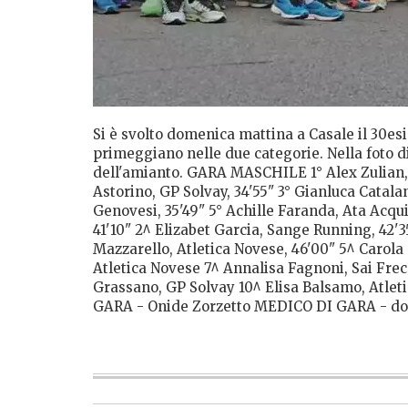
Si è svolto domenica mattina a Casale il 30es
primeggiano nelle due categorie. Nella foto di
dell'amianto. GARA MASCHILE 1° Alex Zulian, G
Astorino, GP Solvay, 34'55" 3° Gianluca Catala
Genovesi, 35'49" 5° Achille Faranda, Ata Acqu
41'10" 2^ Elizabet Garcia, Sange Running, 42'3
Mazzarello, Atletica Novese, 46'00" 5^ Carola C
Atletica Novese 7^ Annalisa Fagnoni, Sai Fre
Grassano, GP Solvay 10^ Elisa Balsamo, Atle
GARA - Onide Zorzetto MEDICO DI GARA - dott